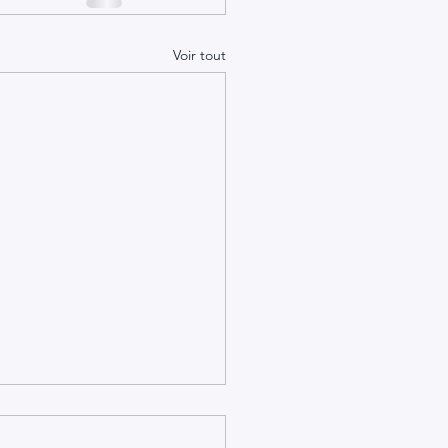
Voir tout
e de Gueugnon le 4
mbre