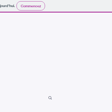
jourd'hui.
Commencez
Actualités
Le Club
Adhésion