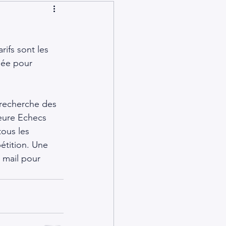
arifs sont les 
gée pour 
recherche des 
eure Echecs 
tous les 
étition. Une 
 mail pour 